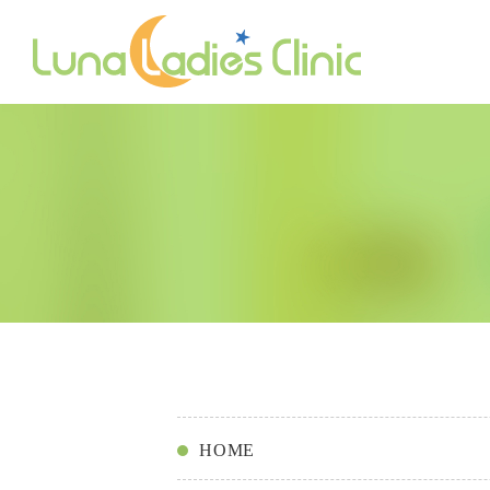
コンセプト
不妊治療
体外受精
快適空間
婦人科
受付
HOME