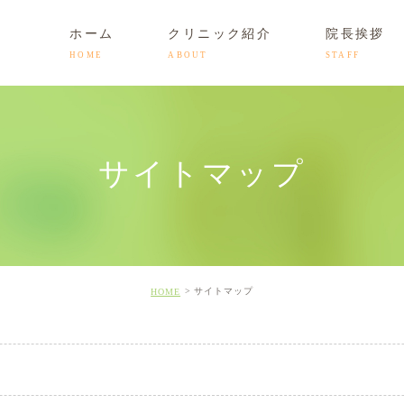
ホーム
クリニック紹介
院長挨拶
HOME
ABOUT
STAFF
時間
更年期障害
初診予約・お問い合わせ
サイトマップ
健康相談(カウンセリング)
料金表
サイトマップ
HOME