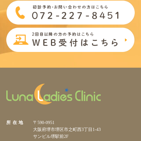
所 在 地
〒590-0951
大阪府堺市堺区市之町西3丁目1-43
サンビル堺駅前2F