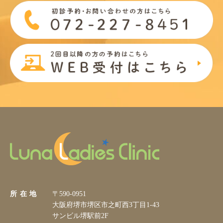
所 在 地
〒590-0951
大阪府堺市堺区市之町西3丁目1-43
サンビル堺駅前2F