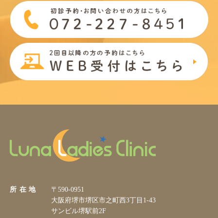
所 在 地
〒590-0951
大阪府堺市堺区市之町西3丁目1-43
サンビル堺駅前2F