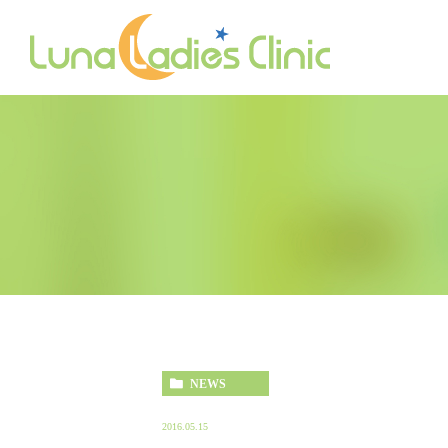
コンセプト
不妊治療
体外受精
快適空間
婦人科
受付
NEWS
2016.05.15