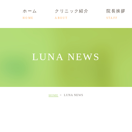
ホーム
クリニック紹介
院長挨拶
HOME
ABOUT
STAFF
時間
更年期障害
初診予約・お問い合わせ
LUNA NEWS
健康相談(カウンセリング)
料金表
LUNA NEWS
HOME